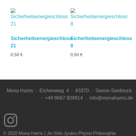
Sicherheitsenergieschloss
Sicherheitsenergieschloss
21
8
0,50
€
0,50
€
Mona Harris ·
Eichenweg
4 ·
83370
·
Seeon-Seebruck
·
+49 8667 809914 ·
info@monaharris.de
© 2020 Mona Harris | Jin Shin Jyutsu Physio Philosophie