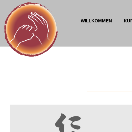
WILLKOMMEN
KU
Jin Shin Jyutsu Physio-Philosophie
Mona Harris