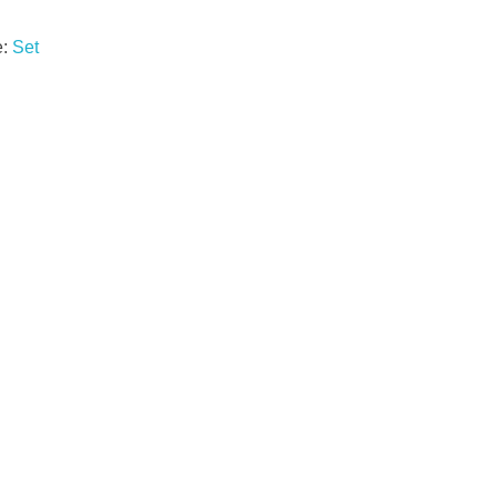
e:
Set