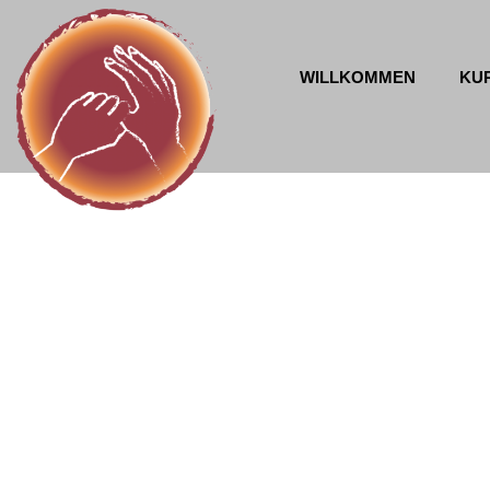
WILLKOMMEN
KU
Jin Shin Jyutsu Physio-Philosophie
Mona Harris