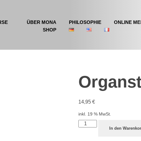
RSE
ÜBER MONA
PHILOSOPHIE
ONLINE ME
SHOP
Organs
14,95
€
inkl. 19 % MwSt.
In den Warenko