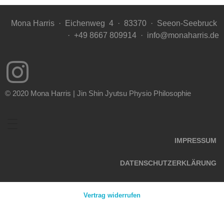
Mona Harris ·
Eichenweg
4 ·
83370
·
Seeon-Seebruck
·
+49 8667 809914 ·
info@monaharris.de
© 2020 Mona Harris | Jin Shin Jyutsu Physio Philosophie
IMPRESSUM
DATENSCHUTZERKLÄRUNG
Vertrag widerrufen