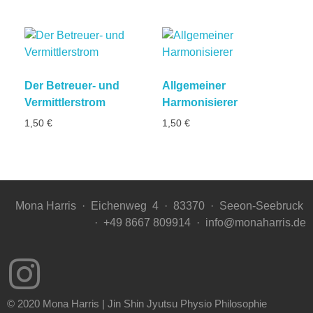
Der Betreuer- und
Allgemeiner
Vermittlerstrom
Harmonisierer
1,50
€
1,50
€
Mona Harris ·
Eichenweg
4 ·
83370
·
Seeon-Seebruck
·
+49 8667 809914 ·
info@monaharris.de
© 2020 Mona Harris | Jin Shin Jyutsu Physio Philosophie