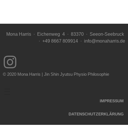
Mona Harris ·
Eichenweg
4 ·
83370
·
Seeon-Seebruck
·
+49 8667 809914 ·
info@monaharris.de
© 2020 Mona Harris | Jin Shin Jyutsu Physio Philosophie
IMPRESSUM
DATENSCHUTZERKLÄRUNG